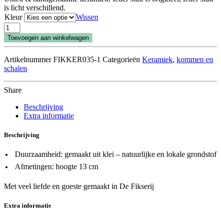
is licht verschillend.
Kleur
Wissen
Kaarsenhouder/vaas
klein
Toevoegen aan winkelwagen
aantal
Artikelnummer
FIKKER035-1
Categorieën
Keramiek
,
kommen en
schalen
Share
Beschrijving
Extra informatie
Beschrijving
Duurzaamheid: gemaakt uit klei – natuurlijke en lokale grondstof
Afmetingen: hoogte 13 cm
Met veel liefde en goeste gemaakt in De Fikserij
Extra informatie