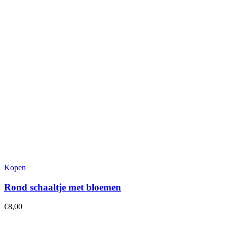
Dit
Kopen
product
heeft
Rond schaaltje met bloemen
meerdere
variaties.
€
8,00
Deze
optie