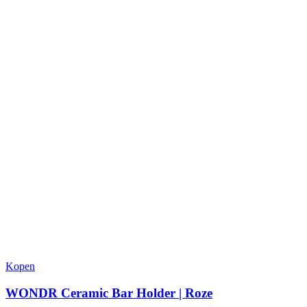
worden
op
de
productpagina
Kopen
WONDR Ceramic Bar Holder | Roze