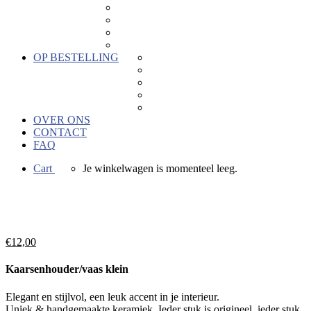
Keramiek
Kaartjes
Hout
Hors categorie
OP BESTELLING
Geboortebedankjes
Geschenken voor bedrijven
Keramiek naar wens
Bedrukkingen
Verkoopactie
OVER ONS
CONTACT
FAQ
Cart
Je winkelwagen is momenteel leeg.
€
12,00
Kaarsenhouder/vaas klein
Elegant en stijlvol, een leuk accent in je interieur.
Uniek & handgemaakte keramiek. Ieder stuk is origineel, ieder stuk