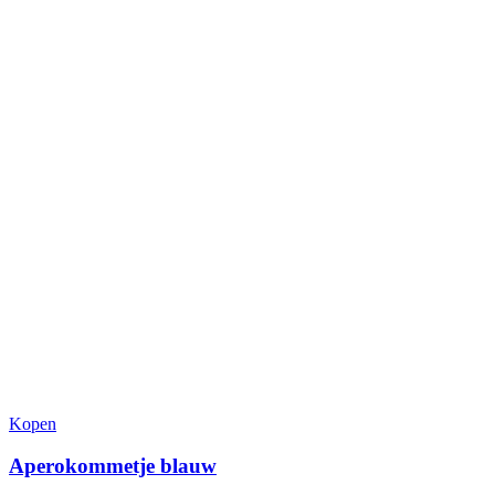
op
de
productpagina
Kopen
Aperokommetje blauw