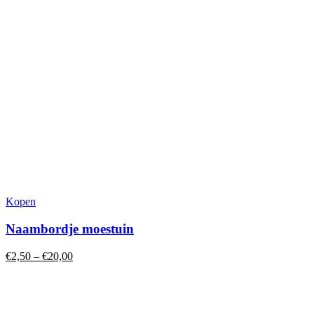
Dit
Kopen
product
heeft
Naambordje moestuin
meerdere
variaties.
€
2,50
–
€
20,00
Deze
optie
kan
gekozen