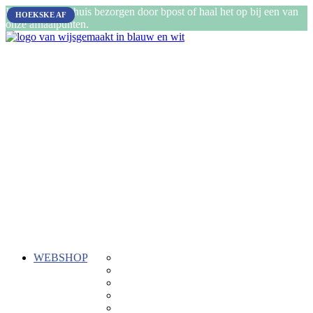
Laat je pakket thuis bezorgen door bpost of haal het op bij een van
HOEKSKE AF
onze afhaalpunten.
WEBSHOP
Gepersonaliseerde cadeautjes
ReTent
Kadozen
Stiksels
Buiten