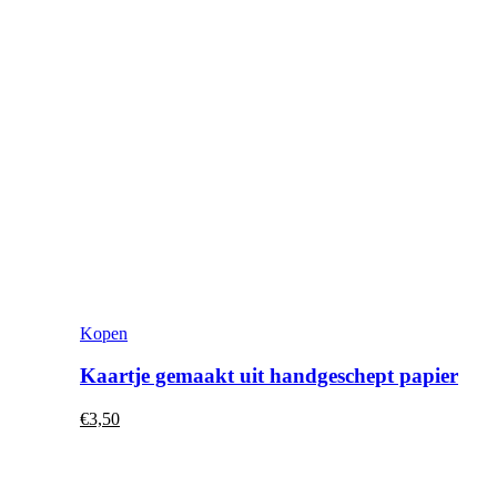
Dit
Kopen
product
heeft
Kaartje gemaakt uit handgeschept papier
meerdere
variaties.
€
3,50
Deze
optie
kan
gekozen