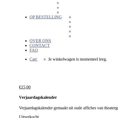
Kaartjes
Hout
Hors categorie
OP BESTELLING
Geboortebedankjes
Geschenken voor bedrijve
Keramiek naar wens
Bedrukkingen
Verkoopactie
OVER ONS
CONTACT
FAQ
Cart
Je winkelwagen is momenteel leeg.
€
15,00
Verjaardagskalender
Verjaardagskalender gemaakt uit oude affiches van theater
Uitverkocht