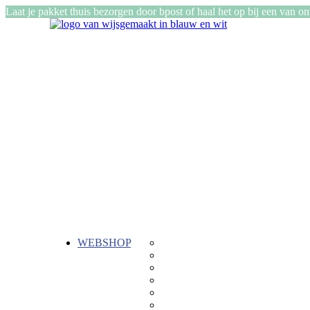
Laat je pakket thuis bezorgen door bpost of haal het op bij een van o
WEBSHOP
Gepersonaliseerde cadeautjes
ReTent
Kadozen
Stiksels
Buiten
Keramiek