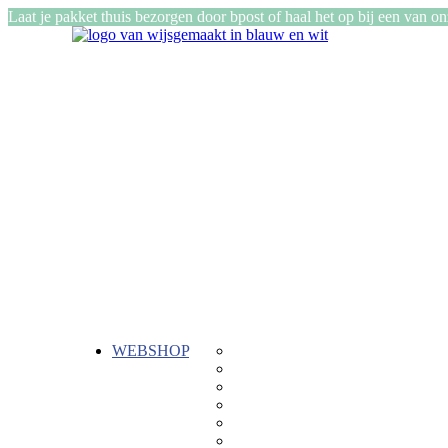
Laat je pakket thuis bezorgen door bpost of haal het op bij een van o
WEBSHOP
Gepersonaliseerde cadeautjes
ReTent
Kadozen
Stiksels
Buiten
Keramiek