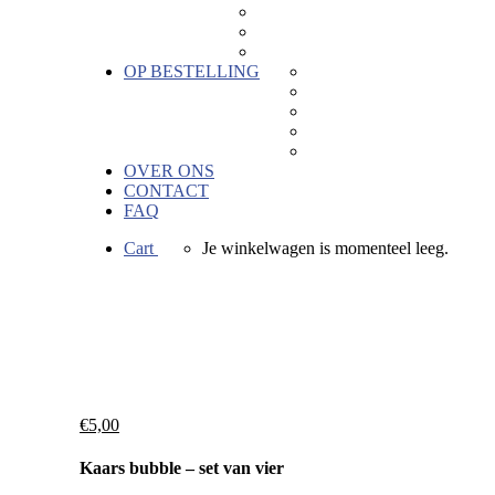
Kaartjes
Hout
Hors categorie
OP BESTELLING
Geboortebedankjes
Geschenken voor bedrijve
Keramiek naar wens
Bedrukkingen
Verkoopactie
OVER ONS
CONTACT
FAQ
Cart
Je winkelwagen is momenteel leeg.
€
5,00
Kaars bubble – set van vier