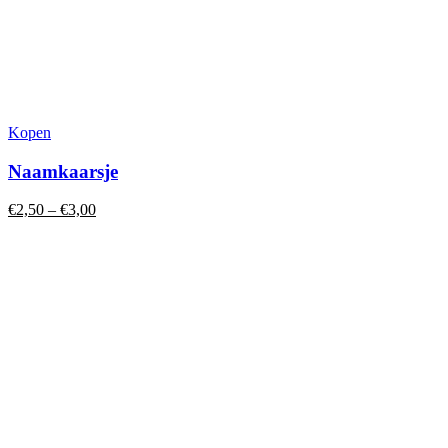
Dit
Kopen
product
heeft
Naamkaarsje
meerdere
variaties.
€
2,50
–
€
3,00
Deze
optie
kan
gekozen
worden
op
de
productpagina