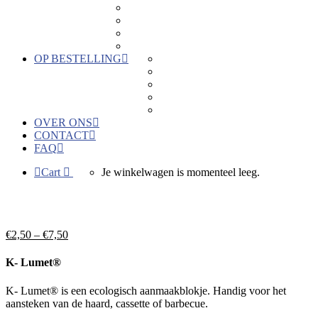
Keramiek
Kaartjes
Hout
Hors categorie
OP BESTELLING
Geboortebedankjes
Geschenken voor bedrijven
Keramiek naar wens
Bedrukkingen
Verkoopactie
OVER ONS
CONTACT
FAQ
Cart
Je winkelwagen is momenteel leeg.
€
2,50
–
€
7,50
K- Lumet®
K- Lumet® is een ecologisch aanmaakblokje. Handig voor het
aansteken van de haard, cassette of barbecue.