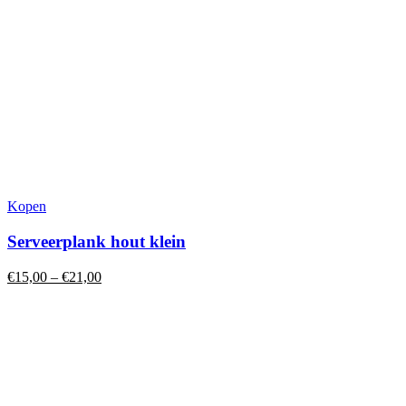
Dit
Kopen
product
heeft
Serveerplank hout klein
meerdere
variaties.
€
15,00
–
€
21,00
Deze
optie
kan
gekozen
worden
op
de
productpagina