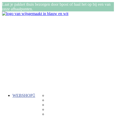
Laat je pakket thuis bezorgen door bpost of haal het op bij een van
onze afhaalpunten.
WEBSHOP
Gepersonaliseerde cadeautjes
ReTent
Kadozen
Stiksels
Buiten