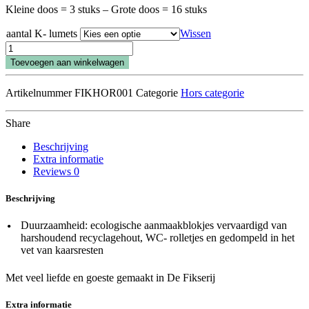
Kleine doos = 3 stuks – Grote doos = 16 stuks
aantal K- lumets
Wissen
K-
lumet®
Toevoegen aan winkelwagen
aantal
Artikelnummer
FIKHOR001
Categorie
Hors categorie
Share
Beschrijving
Extra informatie
Reviews
0
Beschrijving
Duurzaamheid: ecologische aanmaakblokjes vervaardigd van
harshoudend recyclagehout, WC- rolletjes en gedompeld in het
vet van kaarsresten
Met veel liefde en goeste gemaakt in De Fikserij
Extra informatie