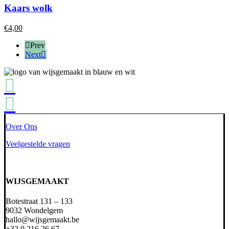
heeft
Kaars wolk
meerdere
variaties.
€
4,00
Deze
optie
Prev
kan
Next
gekozen
worden
op
de
productpagina
Over Ons
Veelgestelde vragen
WIJSGEMAAKT
Botestraat 131 – 133
9032 Wondelgem
hallo@wijsgemaakt.be
+32 9 216 26 67