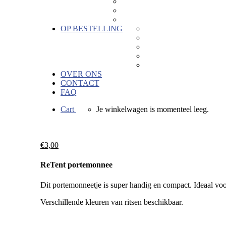
Kaartjes
Hout
Hors categorie
OP BESTELLING
Geboortebedankjes
Geschenken voor bedrijv
Keramiek naar wens
Bedrukkingen
Verkoopactie
OVER ONS
CONTACT
FAQ
Cart
Je winkelwagen is momenteel leeg.
€
3,00
ReTent portemonnee
Dit portemonneetje is super handig en compact. Ideaal vo
Verschillende kleuren van ritsen beschikbaar.