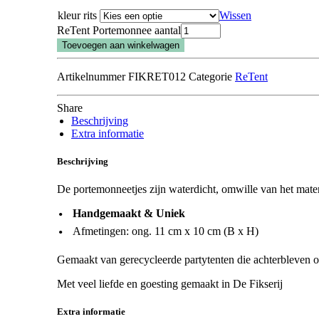
kleur rits
Wissen
ReTent Portemonnee aantal
Toevoegen aan winkelwagen
Artikelnummer
FIKRET012
Categorie
ReTent
Share
Beschrijving
Extra informatie
Beschrijving
De portemonneetjes zijn waterdicht, omwille van het mater
Handgemaakt & Uniek
Afmetingen: ong. 11 cm x 10 cm (B x H)
Gemaakt van gerecycleerde partytenten die achterbleven op
Met veel liefde en goesting gemaakt in De Fikserij
Extra informatie