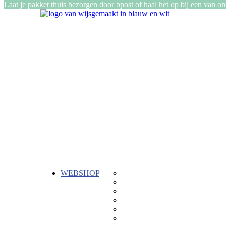
Laat je pakket thuis bezorgen door bpost of haal het op bij een van o
WEBSHOP
Gepersonaliseerde cadeautjes
ReTent
Kadozen
Stiksels
Buiten
Keramiek