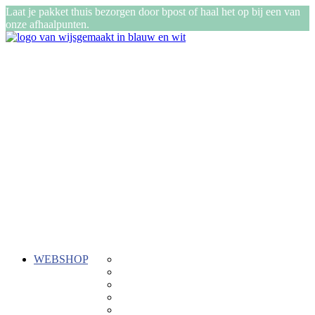
Laat je pakket thuis bezorgen door bpost of haal het op bij een van
onze afhaalpunten.
WEBSHOP
Gepersonaliseerde cadeautjes
ReTent
Kadozen
Stiksels
Buiten