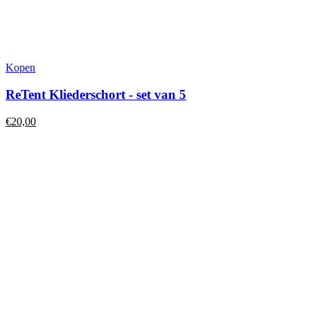
Kopen
ReTent Kliederschort - set van 5
€
20,00