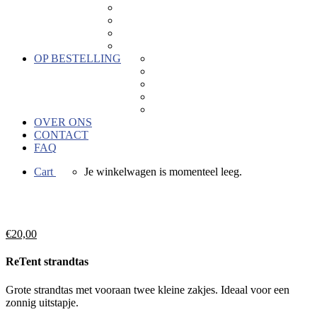
Keramiek
Kaartjes
Hout
Hors categorie
OP BESTELLING
Geboortebedankjes
Geschenken voor bedrijven
Keramiek naar wens
Bedrukkingen
Verkoopactie
OVER ONS
CONTACT
FAQ
Cart
Je winkelwagen is momenteel leeg.
€
20,00
ReTent strandtas
Grote strandtas met vooraan twee kleine zakjes. Ideaal voor een
zonnig uitstapje.