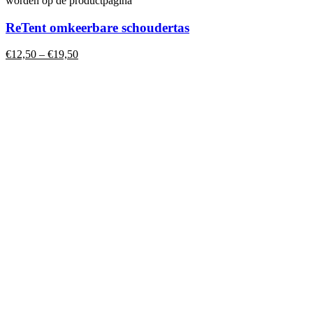
worden op de productpagina
ReTent omkeerbare schoudertas
€
12,50
–
€
19,50