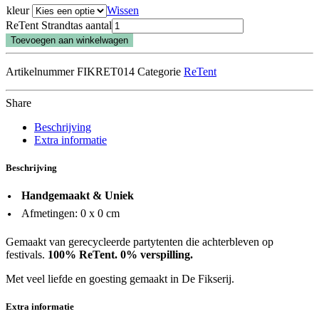
kleur
Wissen
ReTent Strandtas aantal
Toevoegen aan winkelwagen
Artikelnummer
FIKRET014
Categorie
ReTent
Share
Beschrijving
Extra informatie
Beschrijving
Handgemaakt & Uniek
Afmetingen: 0 x 0 cm
Gemaakt van gerecycleerde partytenten die achterbleven op
festivals.
100% ReTent. 0% verspilling.
Met veel liefde en goesting gemaakt in De Fikserij.
Extra informatie