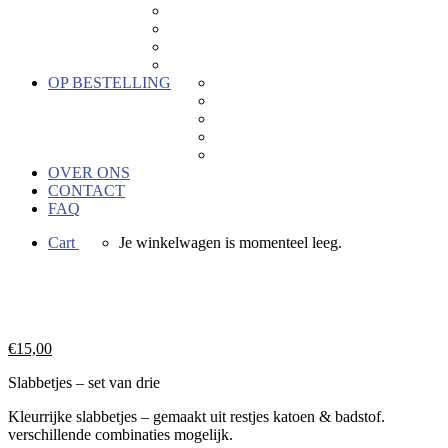
Keramiek
Kaartjes
Hout
Hors categorie
OP BESTELLING
Geboortebedankjes
Geschenken voor bedrijven
Keramiek naar wens
Bedrukkingen
Verkoopactie
OVER ONS
CONTACT
FAQ
Cart
Je winkelwagen is momenteel leeg.
€
15,00
Slabbetjes – set van drie
Kleurrijke slabbetjes – gemaakt uit restjes katoen & badstof.
verschillende combinaties mogelijk.