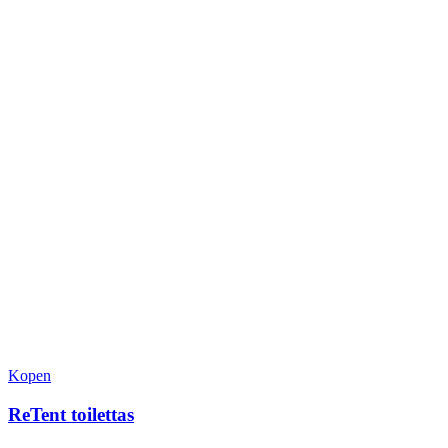
Dit
Kopen
product
heeft
ReTent toilettas
meerdere
variaties.