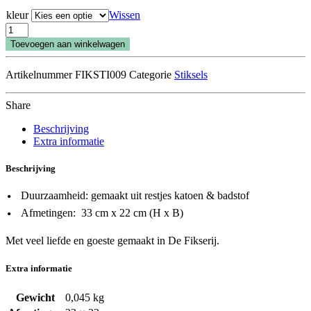
kleur
Wissen
Slabbetjes
-
Toevoegen aan winkelwagen
set
per
Artikelnummer
FIKSTI009
Categorie
Stiksels
3
aantal
Share
Beschrijving
Extra informatie
Beschrijving
Duurzaamheid: gemaakt uit restjes katoen & badstof
Afmetingen: 33 cm x 22 cm (H x B)
Met veel liefde en goeste gemaakt in De Fikserij.
Extra informatie
Gewicht
0,045 kg