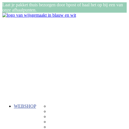
Laat je pakket thuis bezorgen door bpost of haal het op bij een van
onze afhaalpunten.
WEBSHOP
Gepersonaliseerde cadeautjes
ReTent
Kadozen
Stiksels
Buiten