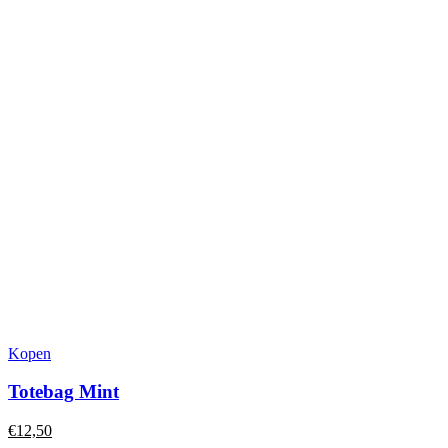
Kopen
Totebag Mint
€
12,50