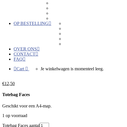
Keramiek
Kaartjes
Hout
Hors categorie
OP BESTELLING
Geboortebedankjes
Geschenken voor bedrijven
Keramiek naar wens
Bedrukkingen
Verkoopactie
OVER ONS
CONTACT
FAQ
Cart
Je winkelwagen is momenteel leeg.
€
12,50
Totebag Faces
Geschikt voor een A4-map.
1 op voorraad
Totebag Faces aantal