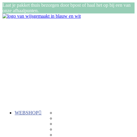
Laat je pakket thuis bezorgen door bpost of haal het op bij een van
onze afhaalpunten.
WEBSHOP
Gepersonaliseerde cadeautjes
ReTent
Kadozen
Stiksels
Buiten