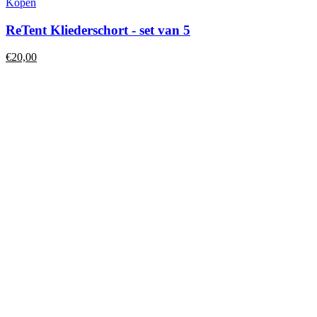
Kopen
ReTent Kliederschort - set van 5
€
20,00