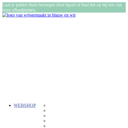
Laat je pakket thuis bezorgen door bpost of haal het op bij een van
onze afhaalpunten.
WEBSHOP
Gepersonaliseerde cadeautjes
ReTent
Kadozen
Stiksels
Buiten