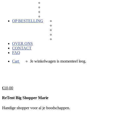
Keramiek
Kaartjes
Hout
Hors categorie
OP BESTELLING
Geboortebedankjes
Geschenken voor bedrijven
Keramiek naar wens
Bedrukkingen
Verkoopactie
OVER ONS
CONTACT
FAQ
Cart
Je winkelwagen is momenteel leeg.
€
10,00
ReTent Big Shopper Marie
Handige shopper voor al je boodschappen.