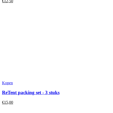
€
12,50
Dit
Kopen
product
heeft
ReTent packing set - 3 stuks
meerdere
variaties.
€
15,00
Deze
optie