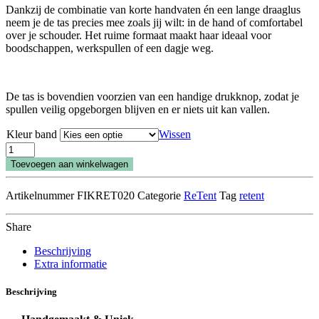
Dankzij de combinatie van korte handvaten én een lange draaglus
neem je de tas precies mee zoals jij wilt: in de hand of comfortabel
over je schouder. Het ruime formaat maakt haar ideaal voor
boodschappen, werkspullen of een dagje weg.
De tas is bovendien voorzien van een handige drukknop, zodat je
spullen veilig opgeborgen blijven en er niets uit kan vallen.
Kleur band
Wissen
ReTent
Big
Toevoegen aan winkelwagen
Shopper
Marie
Artikelnummer
FIKRET020
Categorie
ReTent
Tag
retent
aantal
Share
Beschrijving
Extra informatie
Beschrijving