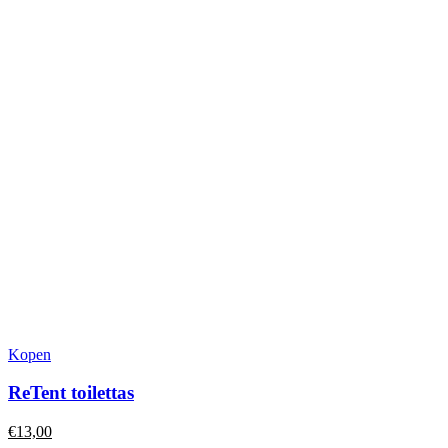
Dit
Kopen
product
heeft
ReTent toilettas
meerdere
variaties.
€
13,00
Deze