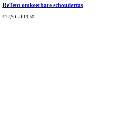
heeft
ReTent omkeerbare schoudertas
meerdere
variaties.
€
12,50
–
€
19,50
Deze
optie
kan
gekozen
worden
op
de
productpagina